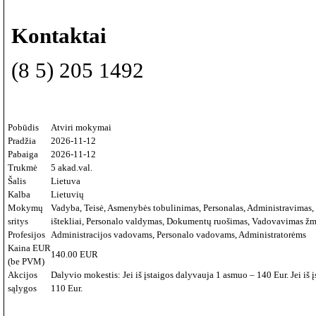
Kontaktai
(8 5) 205 1492
Pobūdis
Atviri mokymai
Pradžia
2026-11-12
Pabaiga
2026-11-12
Trukmė
5 akad.val.
Šalis
Lietuva
Kalba
Lietuvių
Mokymų
Vadyba, Teisė, Asmenybės tobulinimas, Personalas, Administravimas
sritys
ištekliai, Personalo valdymas, Dokumentų ruošimas, Vadovavimas žm
Profesijos
Administracijos vadovams, Personalo vadovams, Administratorėms
Kaina EUR
140.00 EUR
(be PVM)
Akcijos
Dalyvio mokestis: Jei iš įstaigos dalyvauja 1 asmuo – 140 Eur. Jei iš
sąlygos
110 Eur.