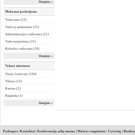
Daugiau »
Mokymai profesijoms
Vadovams (23)
Vadovų asistentams (21)
Administracijos vadovams (21)
Vadovaujantiems (21)
Kokybės vadovams (18)
Daugiau »
Vyksta miestuose
Visoje Lietuvoje (104)
Vilnius (13)
Kaunas (2)
Klaipėda (1)
Daugiau »
Paslaugos
|
Kontaktai
|
Konferencijų salių nuoma
|
Maistas renginiams / Catering
|
Bendrad