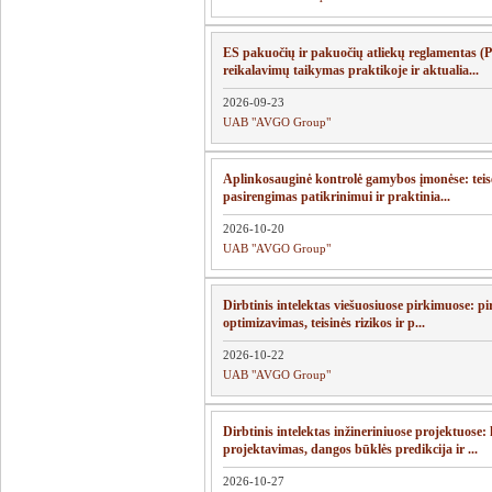
ES pakuočių ir pakuočių atliekų reglamentas 
reikalavimų taikymas praktikoje ir aktualia...
2026-09-23
UAB "AVGO Group"
Aplinkosauginė kontrolė gamybos įmonėse: teisė
pasirengimas patikrinimui ir praktinia...
2026-10-20
UAB "AVGO Group"
Dirbtinis intelektas viešuosiuose pirkimuose: p
optimizavimas, teisinės rizikos ir p...
2026-10-22
UAB "AVGO Group"
Dirbtinis intelektas inžineriniuose projektuose: 
projektavimas, dangos būklės predikcija ir ...
2026-10-27