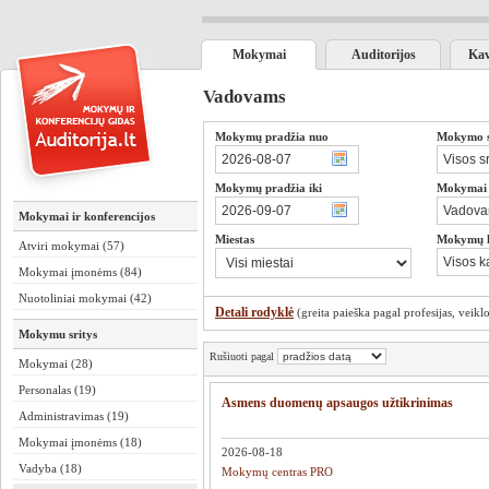
Mokymai
Auditorijos
Kav
Vadovams
Mokymų pradžia nuo
Mokymo sr
Mokymų pradžia iki
Mokymai s
Mokymai ir konferencijos
Miestas
Mokymų 
Atviri mokymai (57)
Mokymai įmonėms (84)
Nuotoliniai mokymai (42)
Detali rodyklė
(greita paieška pagal profesijas, veiklos
Mokymu sritys
Rušiuoti pagal
Mokymai (28)
Personalas (19)
Asmens duomenų apsaugos užtikrinimas
Administravimas (19)
Mokymai įmonėms (18)
2026-08-18
Vadyba (18)
Mokymų centras PRO