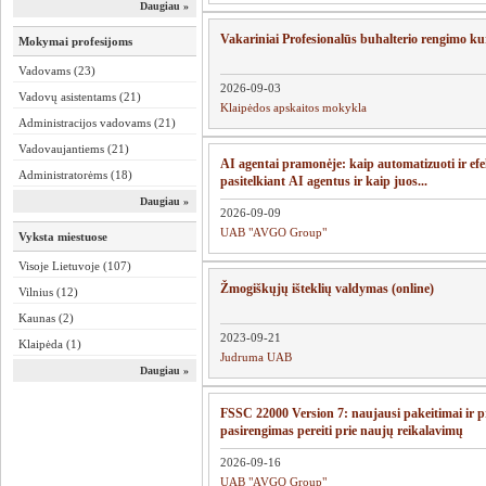
Daugiau »
Vakariniai Profesionalūs buhalterio rengimo 
Mokymai profesijoms
Vadovams (23)
2026-09-03
Vadovų asistentams (21)
Klaipėdos apskaitos mokykla
Administracijos vadovams (21)
Vadovaujantiems (21)
AI agentai pramonėje: kaip automatizuoti ir efe
Administratorėms (18)
pasitelkiant AI agentus ir kaip juos...
Daugiau »
2026-09-09
UAB "AVGO Group"
Vyksta miestuose
Visoje Lietuvoje (107)
Žmogiškųjų išteklių valdymas (online)
Vilnius (12)
Kaunas (2)
2023-09-21
Klaipėda (1)
Judruma UAB
Daugiau »
FSSC 22000 Version 7: naujausi pakeitimai ir p
pasirengimas pereiti prie naujų reikalavimų
2026-09-16
UAB "AVGO Group"