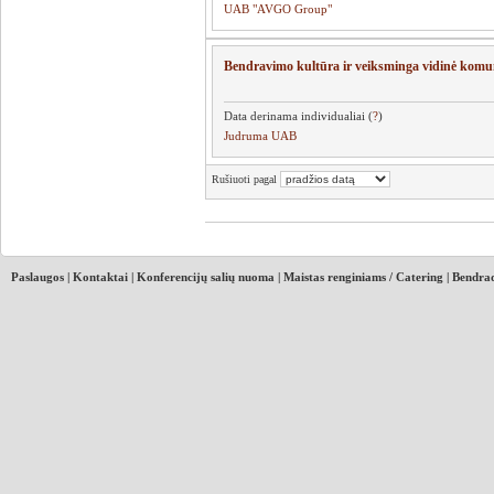
UAB "AVGO Group"
Bendravimo kultūra ir veiksminga vidinė komu
Data derinama individualiai (
?
)
Judruma UAB
Rušiuoti pagal
Paslaugos
|
Kontaktai
|
Konferencijų salių nuoma
|
Maistas renginiams / Catering
|
Bendrad