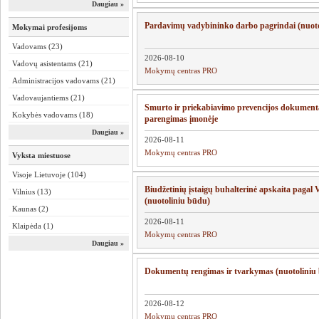
Daugiau »
Pardavimų vadybininko darbo pagrindai (nuot
Mokymai profesijoms
Vadovams (23)
2026-08-10
Vadovų asistentams (21)
Mokymų centras PRO
Administracijos vadovams (21)
Vadovaujantiems (21)
Smurto ir priekabiavimo prevencijos dokument
Kokybės vadovams (18)
parengimas įmonėje
Daugiau »
2026-08-11
Mokymų centras PRO
Vyksta miestuose
Visoje Lietuvoje (104)
Biudžetinių įstaigų buhalterinė apskaita paga
Vilnius (13)
(nuotoliniu būdu)
Kaunas (2)
2026-08-11
Klaipėda (1)
Mokymų centras PRO
Daugiau »
Dokumentų rengimas ir tvarkymas 
2026-08-12
Mokymų centras PRO