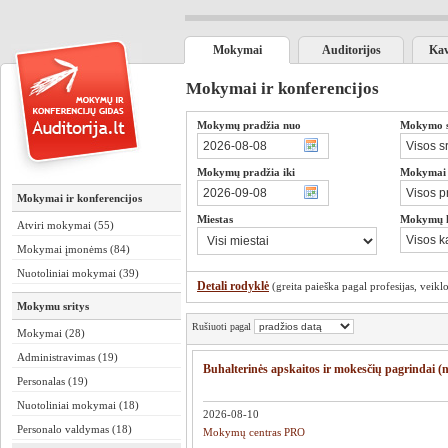
Mokymai
Auditorijos
Kav
Mokymai ir konferencijos
Mokymų pradžia nuo
Mokymo sr
Mokymų pradžia iki
Mokymai s
Mokymai ir konferencijos
Miestas
Mokymų 
Atviri mokymai (55)
Mokymai įmonėms (84)
Nuotoliniai mokymai (39)
Detali rodyklė
(greita paieška pagal profesijas, veiklos
Mokymu sritys
Rušiuoti pagal
Mokymai (28)
Administravimas (19)
Buhalterinės apskaitos ir mokesčių pagrindai (
Personalas (19)
Nuotoliniai mokymai (18)
2026-08-10
Personalo valdymas (18)
Mokymų centras PRO