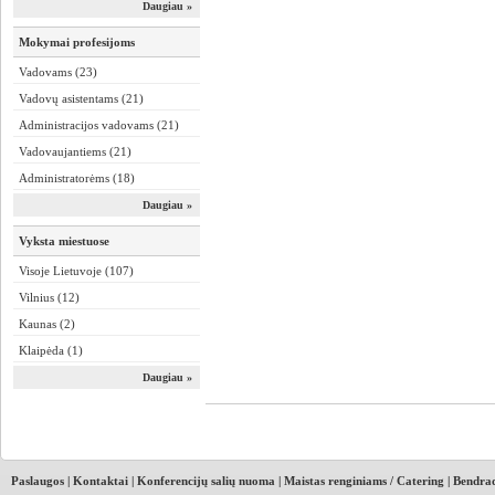
Daugiau »
Mokymai profesijoms
Vadovams (23)
Vadovų asistentams (21)
Administracijos vadovams (21)
Vadovaujantiems (21)
Administratorėms (18)
Daugiau »
Vyksta miestuose
Visoje Lietuvoje (107)
Vilnius (12)
Kaunas (2)
Klaipėda (1)
Daugiau »
Paslaugos
|
Kontaktai
|
Konferencijų salių nuoma
|
Maistas renginiams / Catering
|
Bendrad