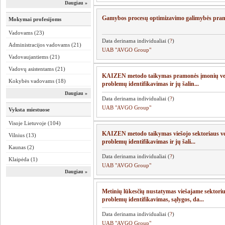
Daugiau »
Gamybos procesų optimizavimo galimybės pra
Mokymai profesijoms
Vadovams (23)
Data derinama individualiai (
?
)
Administracijos vadovams (21)
UAB "AVGO Group"
Vadovaujantiems (21)
Vadovų asistentams (21)
KAIZEN metodo taikymas pramonės įmonių vei
Kokybės vadovams (18)
problemų identifikavimas ir jų šalin...
Daugiau »
Data derinama individualiai (
?
)
UAB "AVGO Group"
Vyksta miestuose
Visoje Lietuvoje (104)
KAIZEN metodo taikymas viešojo sektoriaus ve
Vilnius (13)
problemų identifikavimas ir jų šali...
Kaunas (2)
Data derinama individualiai (
?
)
Klaipėda (1)
UAB "AVGO Group"
Daugiau »
Metinių lūkesčių nustatymas viešajame sektoriuj
problemų identifikavimas, sąlygos, da...
Data derinama individualiai (
?
)
UAB "AVGO Group"