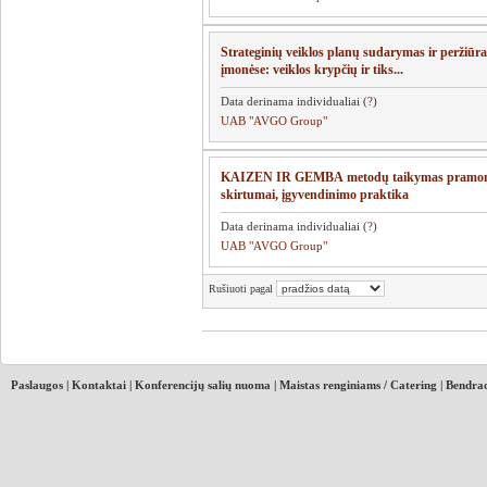
Strateginių veiklos planų sudarymas ir peržiūr
įmonėse: veiklos krypčių ir tiks...
Data derinama individualiai (
?
)
UAB "AVGO Group"
KAIZEN IR GEMBA metodų taikymas pramonė
skirtumai, įgyvendinimo praktika
Data derinama individualiai (
?
)
UAB "AVGO Group"
Rušiuoti pagal
Paslaugos
|
Kontaktai
|
Konferencijų salių nuoma
|
Maistas renginiams / Catering
|
Bendrad