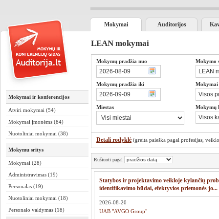
Mokymai
Auditorijos
Kav
LEAN mokymai
Mokymų pradžia nuo
Mokymo sr
Mokymų pradžia iki
Mokymai s
Mokymai ir konferencijos
Miestas
Mokymų 
Atviri mokymai (54)
Mokymai įmonėms (84)
Nuotoliniai mokymai (38)
Detali rodyklė
(greita paieška pagal profesijas, veiklos
Mokymu sritys
Rušiuoti pagal
Mokymai (28)
Administravimas (19)
Statybos ir projektavimo veikloje kylančių pro
Personalas (19)
identifikavimo būdai, efektyvios priemonės jo...
Nuotoliniai mokymai (18)
2026-08-20
Personalo valdymas (18)
UAB "AVGO Group"