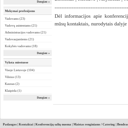
Daugiau »
------------------------------------------
Mokymai profesijoms
Dėl informacijos apie konferencijų
Vadovams (23)
mūsų kontaktais, nurodytais dalyje
Vadovų asistentams (21)
Administracijos vadovams (21)
Vadovaujantiems (21)
Kokybės vadovams (18)
Daugiau »
Vyksta miestuose
Visoje Lietuvoje (104)
Vilnius (13)
Kaunas (2)
Klaipėda (1)
Daugiau »
Paslaugos
|
Kontaktai
|
Konferencijų salių nuoma
|
Maistas renginiams / Catering
|
Bendrad