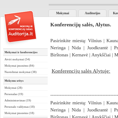
Mokymai
Auditorijos
Kav
Konferencijų salės, Alytus.
Pasirinkite miestą:
Vilnius
|
Kaun
Neringa
|
Nida
|
Juodkrantė
|
Pr
Mokymai ir konferencijos
Birštonas
|
Kernavė
|
Anykščiai
|
M
Atviri mokymai (54)
Mokymai įmonėms (84)
Konferencijų salės Alytuje:
Nuotoliniai mokymai (38)
Mokymu sritys
Mokymai (28)
------------------------------------------
Personalas (19)
Administravimas (19)
Pasirinkite miestą:
Vilnius
|
Kaun
Personalo valdymas (18)
Neringa
|
Nida
|
Juodkrantė
|
Pr
Mokymai įmonėms (18)
Birštonas
|
Kernavė
|
Anykščiai
|
M