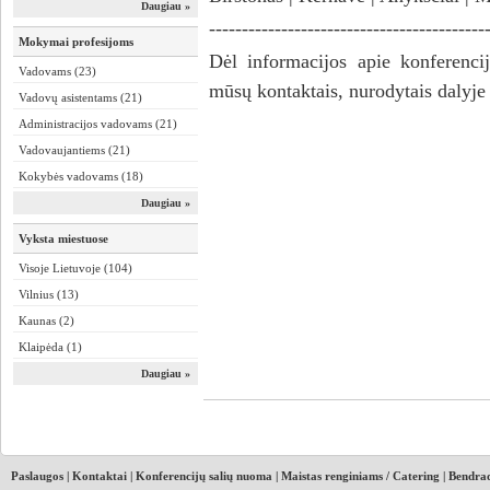
Daugiau »
------------------------------------------
Mokymai profesijoms
Dėl informacijos apie konferencijų
Vadovams (23)
mūsų kontaktais, nurodytais dalyje
Vadovų asistentams (21)
Administracijos vadovams (21)
Vadovaujantiems (21)
Kokybės vadovams (18)
Daugiau »
Vyksta miestuose
Visoje Lietuvoje (104)
Vilnius (13)
Kaunas (2)
Klaipėda (1)
Daugiau »
Paslaugos
|
Kontaktai
|
Konferencijų salių nuoma
|
Maistas renginiams / Catering
|
Bendrad