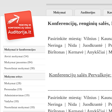
Mokymai
Auditorijos
Kav
Konferencijų, renginių salės,
Pasirinkite miestą:
Vilnius
|
Kaun
Neringa
|
Nida
|
Juodkrantė
|
Pr
Mokymai ir konferencijos
Birštonas
|
Kernavė
|
Anykščiai
|
M
Atviri mokymai (54)
Mokymai įmonėms (84)
Nuotoliniai mokymai (38)
Konferencijų salės Pervalkoje:
Mokymu sritys
Mokymai (28)
------------------------------------------
Personalas (19)
Administravimas (19)
Pasirinkite miestą:
Vilnius
|
Kaun
Vadyba (18)
Neringa
|
Nida
|
Juodkrantė
|
Pr
Nuotoliniai mokymai (18)
Birštonas
|
Kernavė
|
Anykščiai
|
M