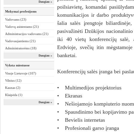
Daugiau »
poilsiavietę, komandai pasiūlydam
Mokymai profesijoms
komunikacijos ir darbo produktyvu
Vadovams (23)
šalia salės įrengtoje biliardinėj
Vadovų asistentams (21)
pasivažinėti Dzūkijos nacionalinio
Administracijos vadovams (21)
iki 40 vietų konferencijų salė, 
Vadovaujantiems (21)
Erdvioje, svečių itin mėgstamoje 
Administratorėms (18)
banketai.
Daugiau »
Vyksta miestuose
Konferencijų salės įranga bei pasla
Visoje Lietuvoje (107)
Vilnius (12)
• Multimedijos projektorius
Kaunas (2)
• Ekranas
Klaipėda (1)
Daugiau »
• Nešiojamojo kompiuterio nuom
• Spausdinimo bei kopijavimo pa
• Bevielis internetas
• Profesionali garso įranga