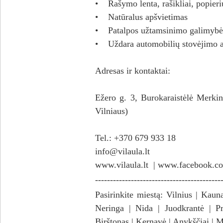
• Rašymo lenta, rašikliai, popieri
• Natūralus apšvietimas
• Patalpos užtamsinimo galimybė
• Uždara automobilių stovėjimo a
Adresas ir kontaktai:
Ežero g. 3, Burokaraistėlė Merkin
Vilniaus)
Tel.: +370 679 933 18
info@vilaula.lt
www.vilaula.lt
|
www.facebook.com
------------------------------------------
Pasirinkite miestą:
Vilnius
|
Kaun
Neringa
|
Nida
|
Juodkrantė
|
Pr
Birštonas
|
Kernavė
|
Anykščiai
|
M