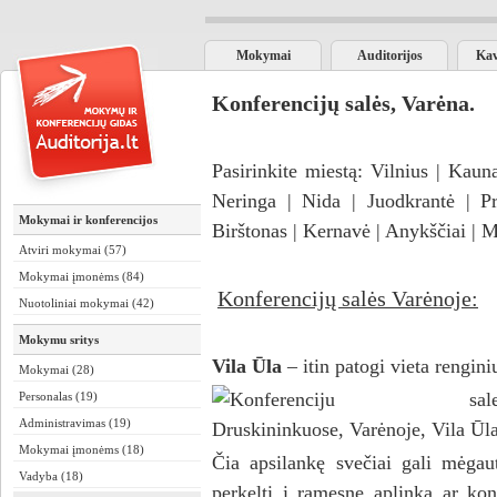
Mokymai
Auditorijos
Kav
Konferencijų salės, Varėna.
Pasirinkite miestą:
Vilnius
|
Kaun
Neringa
|
Nida
|
Juodkrantė
|
Pr
Mokymai ir konferencijos
Birštonas
|
Kernavė
|
Anykščiai
|
M
Atviri mokymai (57)
Mokymai įmonėms (84)
Konferencijų salės Varėnoje:
Nuotoliniai mokymai (42)
Mokymu sritys
Vila Ūla
– itin patogi vieta rengin
Mokymai (28)
Personalas (19)
Administravimas (19)
Mokymai įmonėms (18)
Čia apsilankę svečiai gali mėgau
Vadyba (18)
perkelti į ramesnę aplinką ar kon